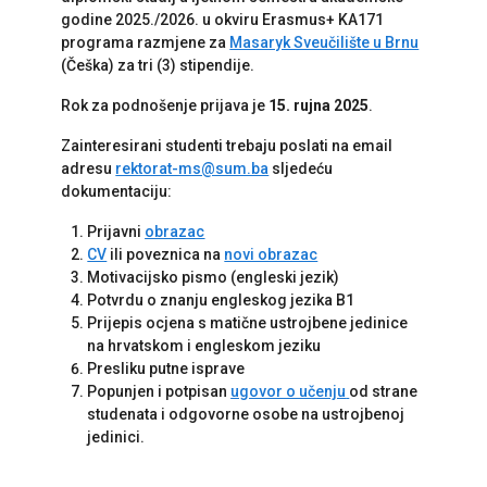
godine 2025./2026. u okviru Erasmus+ KA171
programa razmjene za
Masaryk Sveučilište u Brnu
(Češka) za tri (3) stipendije.
Rok za podnošenje prijava je
15. rujna 2025
.
Zainteresirani studenti trebaju poslati na email
adresu
rektorat-ms@sum.ba
sljedeću
dokumentaciju:
Prijavni
obrazac
CV
ili poveznica na
novi obrazac
Motivacijsko pismo (engleski jezik)
Potvrdu o znanju engleskog jezika B1
Prijepis ocjena s matične ustrojbene jedinice
na hrvatskom i engleskom jeziku
Presliku putne isprave
Popunjen i potpisan
ugovor o učenju
od strane
studenata i odgovorne osobe na ustrojbenoj
jedinici.