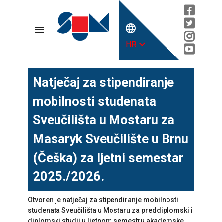
language
menu
expand_more
HR
Natječaj za stipendiranje
mobilnosti studenata
Sveučilišta u Mostaru za
Masaryk Sveučilište u Brnu
(Češka) za ljetni semestar
2025./2026.
Otvoren je natječaj za stipendiranje mobilnosti
studenata Sveučilišta u Mostaru za preddiplomski i
diplomski studij u ljetnom semestru akademske