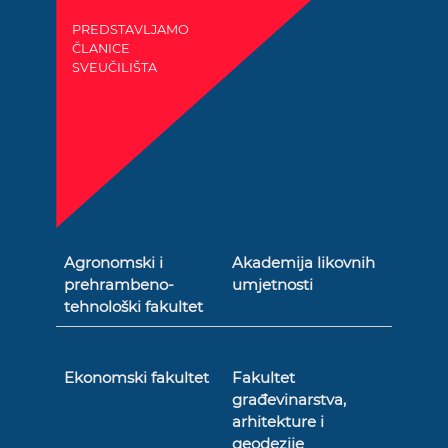
PREDSTAVLJAMO
ČLANICE
SVEUČILIŠTA
Agronomski i
Akademija likovnih
prehrambeno-
umjetnosti
tehnološki fakultet
Ekonomski fakultet
Fakultet
građevinarstva,
arhitekture i
geodezije