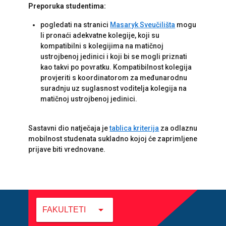
Preporuka studentima:
pogledati na stranici
Masaryk Sveučilišta
mogu
li pronaći adekvatne kolegije, koji su
kompatibilni s kolegijima na matičnoj
ustrojbenoj jedinici i koji bi se mogli priznati
kao takvi po povratku. Kompatibilnost kolegija
provjeriti s koordinatorom za međunarodnu
suradnju uz suglasnost voditelja kolegija na
matičnoj ustrojbenoj jedinici.
Sastavni dio natječaja je
tablica kriterija
za odlaznu
mobilnost studenata sukladno kojoj će zaprimljene
prijave biti vrednovane.
arrow_drop_down
FAKULTETI