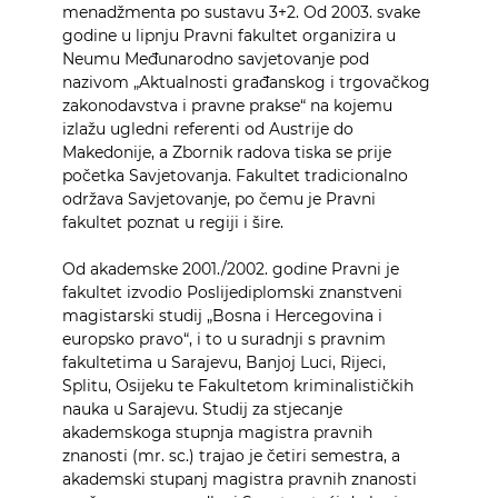
menadžmenta po sustavu 3+2. Od 2003. svake
godine u lipnju Pravni fakultet organizira u
Neumu Međunarodno savjetovanje pod
nazivom „Aktualnosti građanskog i trgovačkog
zakonodavstva i pravne prakse“ na kojemu
izlažu ugledni referenti od Austrije do
Makedonije, a Zbornik radova tiska se prije
početka Savjetovanja. Fakultet tradicionalno
održava Savjetovanje, po čemu je Pravni
fakultet poznat u regiji i šire.
Od akademske 2001./2002. godine Pravni je
fakultet izvodio Poslijediplomski znanstveni
magistarski studij „Bosna i Hercegovina i
europsko pravo“, i to u suradnji s pravnim
fakultetima u Sarajevu, Banjoj Luci, Rijeci,
Splitu, Osijeku te Fakultetom kriminalističkih
nauka u Sarajevu. Studij za stjecanje
akademskoga stupnja magistra pravnih
znanosti (mr. sc.) trajao je četiri semestra, a
akademski stupanj magistra pravnih znanosti