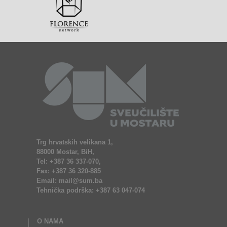
Trg hrvatskih velikana 1,
88000 Mostar, BiH,
Tel: +387 36 337-070,
Fax: +387 36 320-885
Email: mail@sum.ba
Tehnička podrška: +387 63 047-074
O NAMA