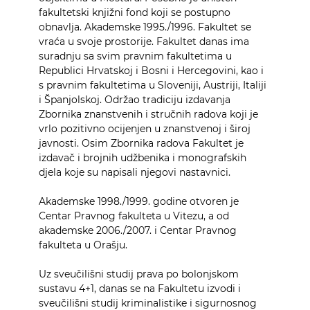
fakultetski knjižni fond koji se postupno
obnavlja. Akademske 1995./1996. Fakultet se
vraća u svoje prostorije. Fakultet danas ima
suradnju sa svim pravnim fakultetima u
Republici Hrvatskoj i Bosni i Hercegovini, kao i
s pravnim fakultetima u Sloveniji, Austriji, Italiji
i Španjolskoj. Održao tradiciju izdavanja
Zbornika znanstvenih i stručnih radova koji je
vrlo pozitivno ocijenjen u znanstvenoj i široj
javnosti. Osim Zbornika radova Fakultet je
izdavač i brojnih udžbenika i monografskih
djela koje su napisali njegovi nastavnici.
Akademske 1998./1999. godine otvoren je
Centar Pravnog fakulteta u Vitezu, a od
akademske 2006./2007. i Centar Pravnog
fakulteta u Orašju.
Uz sveučilišni studij prava po bolonjskom
sustavu 4+1, danas se na Fakultetu izvodi i
sveučilišni studij kriminalistike i sigurnosnog