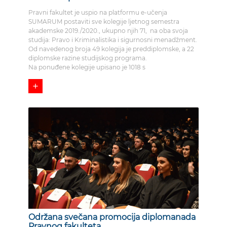
Pravni fakultet je uspio na platformu e-učenja
SUMARUM postaviti sve kolegije ljetnog semestra
akademske 2019./2020., ukupno njih 71, na oba svoja
studija: Pravo i Kriminalistika i sigurnosni menadžment.
Od navedenog broja 49 kolegija je preddiplomske, a 22
diplomske razine studijskog programa.
Na ponuđene kolegije upisano je 1018 s
add
Održana svečana promocija diplomanada
Pravnog fakulteta