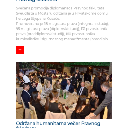
Svečana promocija diplomanada Pravnog fakulteta
Sveučllišta u Mostaru održana je u Hrvatskome domu
hercega Stjepana Kosače.
Promovirano je 58 magistara prava (integrirani studij),
95 magistara prava (diplomski studij), 131 prvostupnik
prava (preddiplomski studij), 160 prvostupnika
kriminalistike i sigurnosnog menadžmenta (preddiplo
add
Održana humanitarna večer Pravnog