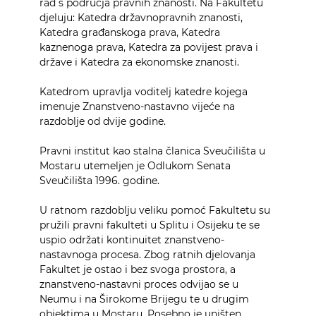
rad s područja pravnih znanosti. Na Fakultetu
djeluju: Katedra državnopravnih znanosti,
Katedra građanskoga prava, Katedra
kaznenoga prava, Katedra za povijest prava i
države i Katedra za ekonomske znanosti.
Katedrom upravlja voditelj katedre kojega
imenuje Znanstveno-nastavno vijeće na
razdoblje od dvije godine.
Pravni institut kao stalna članica Sveučilišta u
Mostaru utemeljen je Odlukom Senata
Sveučilišta 1996. godine.
U ratnom razdoblju veliku pomoć Fakultetu su
pružili pravni fakulteti u Splitu i Osijeku te se
uspio održati kontinuitet znanstveno-
nastavnoga procesa. Zbog ratnih djelovanja
Fakultet je ostao i bez svoga prostora, a
znanstveno-nastavni proces odvijao se u
Neumu i na Širokome Brijegu te u drugim
objektima u Mostaru. Posebno je uništen