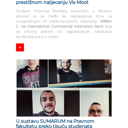
prestižnom natjecanju Vis Moot
Studenti Pravnog fakulteta Sveučilišta u Mostaru
plasirali su se među 64 najuspješnija tima na
ovogodišnjem 27. međunarodnom natjecanju
Willem
C. Vis International Commercial Arbitration Moot
koje
se smatra jednim od najprestižnijih natjecanja
studenata prava u svijetu.
add
U sustavu SUMARUM na Pravnom
fakultetu preko tisuću studenata