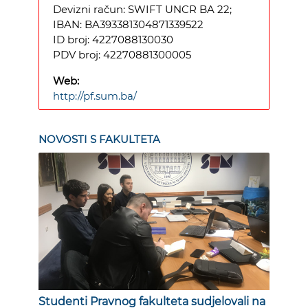
Devizni račun: SWIFT UNCR BA 22;
IBAN: BA393381304871339522
ID broj: 4227088130030
PDV broj: 42270881300005
Web:
http://pf.sum.ba/
NOVOSTI S FAKULTETA
Studenti Pravnog fakulteta sudjelovali na