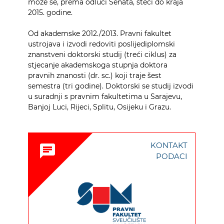
može se, prema odluci Senata, steći do kraja
2015. godine.
Od akademske 2012./2013. Pravni fakultet
ustrojava i izvodi redoviti poslijediplomski
znanstveni doktorski studij (treći ciklus) za
stjecanje akademskoga stupnja doktora
pravnih znanosti (dr. sc.) koji traje šest
semestra (tri godine). Doktorski se studij izvodi
u suradnji s pravnim fakultetima u Sarajevu,
Banjoj Luci, Rijeci, Splitu, Osijeku i Grazu.
KONTAKT
chat
PODACI