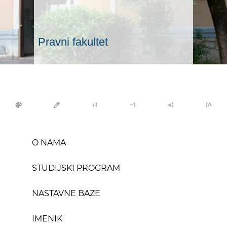
Pravni fakultet
color_lens
colorize
plus_one
exposure_neg_1
text_rotate_up
text_rotate_vertical
O NAMA
STUDIJSKI PROGRAM
NASTAVNE BAZE
IMENIK