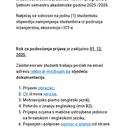
ljetnom semestru akademske godine 2025./2026.
Natječaj se odnosni na jednu (1) studentsku
stipendiju namjenjenju studentima iz područja
inženjerstva, ekonomije i ICT-a.
Rok za podnošenje prijava
je zaključno
01. 12.
2025.
Zainteresirani studenti trebaju poslati na email
adresu
rektorat-ms@sum.ba
sljedeću
dokumentaciju
Prijavni
obrazac
;
CV
ili
nova
verzija
;
Motivacijsko pismo (engleski jezik);
Potvrdu o znanju engleskog (min B2);
Prijepis ocjena s matične ustrojbene jedinice
na hrvatskom i engleskom jeziku;
Popunjen i potpisan
ugovor o učenju
od strane