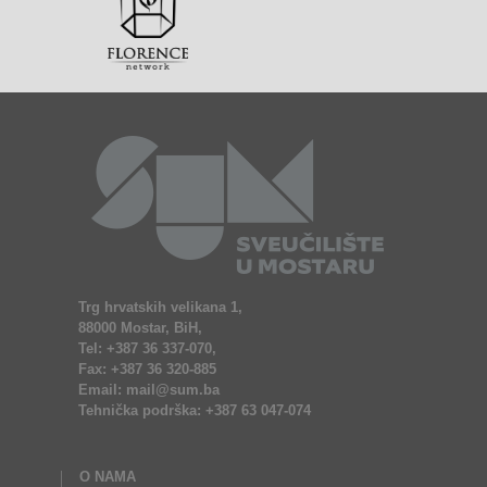
Trg hrvatskih velikana 1,
88000 Mostar, BiH,
Tel: +387 36 337-070,
Fax: +387 36 320-885
Email: mail@sum.ba
Tehnička podrška: +387 63 047-074
O NAMA