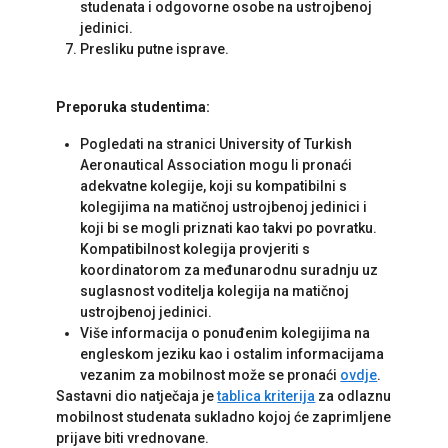
studenata i odgovorne osobe na ustrojbenoj
jedinici.
Presliku putne isprave.
Preporuka studentima:
Pogledati na stranici University of Turkish
Aeronautical Association mogu li pronaći
adekvatne kolegije, koji su kompatibilni s
kolegijima na matičnoj ustrojbenoj jedinici i
koji bi se mogli priznati kao takvi po povratku.
Kompatibilnost kolegija provjeriti s
koordinatorom za međunarodnu suradnju uz
suglasnost voditelja kolegija na matičnoj
ustrojbenoj jedinici.
Više informacija o ponuđenim kolegijima na
engleskom jeziku kao i ostalim informacijama
vezanim za mobilnost može se pronaći
ovdje
.
Sastavni dio natječaja je
tablica kriterija
za odlaznu
mobilnost studenata sukladno kojoj će zaprimljene
prijave biti vrednovane.