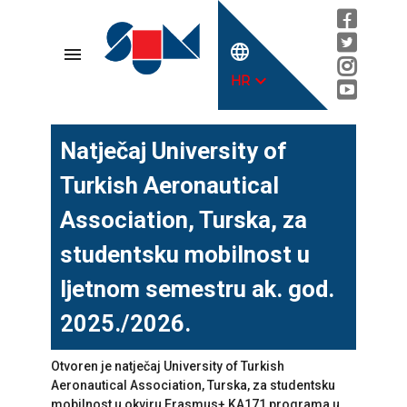
language
menu
expand_more
HR
Natječaj University of
Turkish Aeronautical
Association, Turska, za
studentsku mobilnost u
ljetnom semestru ak. god.
2025./2026.
Otvoren je natječaj University of Turkish
Aeronautical Association, Turska, za studentsku
mobilnost u okviru Erasmus+ KA171 programa u