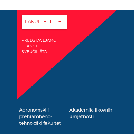
arrow_drop_down
FAKULTETI
PREDSTAVLJAMO
ČLANICE
SVEUČILIŠTA
Agronomski i
Akademija likovnih
prehrambeno-
umjetnosti
tehnološki fakultet