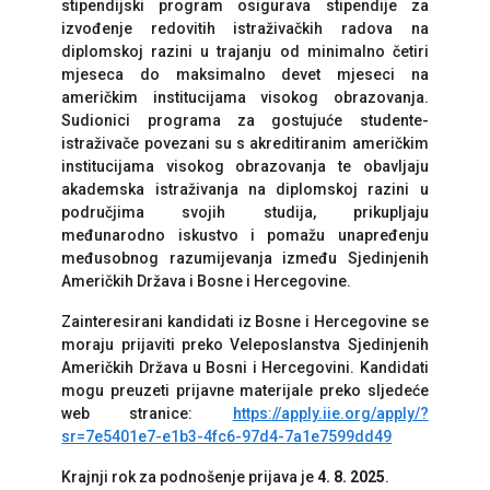
stipendijski program osigurava stipendije za
izvođenje redovitih istraživačkih radova na
diplomskoj razini u trajanju od minimalno četiri
mjeseca do maksimalno devet mjeseci na
američkim institucijama visokog obrazovanja.
Sudionici programa za gostujuće studente-
istraživače povezani su s akreditiranim američkim
institucijama visokog obrazovanja te obavljaju
akademska istraživanja na diplomskoj razini u
područjima svojih studija, prikupljaju
međunarodno iskustvo i pomažu unapređenju
međusobnog razumijevanja između Sjedinjenih
Američkih Država i Bosne i Hercegovine.
Zainteresirani kandidati iz Bosne i Hercegovine se
moraju prijaviti preko Veleposlanstva Sjedinjenih
Američkih Država u Bosni i Hercegovini. Kandidati
mogu preuzeti prijavne materijale preko sljedeće
web stranice:
https://apply.iie.org/apply/?
sr=7e5401e7-e1b3-4fc6-97d4-7a1e7599dd49
Krajnji rok za podnošenje prijava je
4. 8. 2025
.