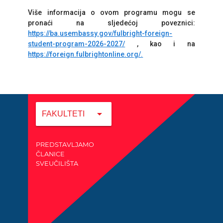
Više informacija o ovom programu mogu se
pronaći na sljedećoj poveznici:
https://ba.usembassy.gov/fulbright-foreign-
student-program-2026-2027/
, kao i na
https://foreign.fulbrightonline.org/.
arrow_drop_down
FAKULTETI
PREDSTAVLJAMO
ČLANICE
SVEUČILIŠTA