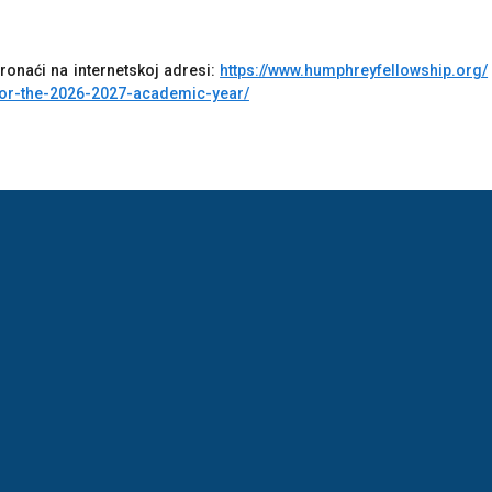
onaći na internetskoj adresi:
https://www.humphreyfellowship.org/
or-the-2026-2027-academic-year/