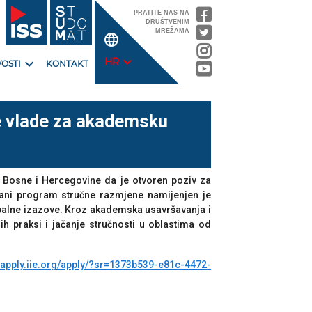
PRATITE NAS NA
DRUŠTVENIM
MREŽAMA
language
expand_more
expand_more
HR
OSTI
KONTAKT
e vlade za akademsku
a Bosne i Hercegovine da je otvoren poziv za
ani program stručne razmjene namijenjen je
lobalne izazove. Kroz akademska usavršavanja i
h praksi i jačanje stručnosti u oblastima od
//apply.iie.org/apply/?sr=1373b539-e81c-4472-