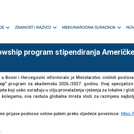
expand_more
expand_more
expand_more
JE
ZNANOST I RAZVOJ
MEĐUNARODNA SURADNJA
NOV
owship program stipendiranja Američk
 u Bosni i Hercegovini informiralo je Ministarstvo civilnih poslov
hip“
program za akademsku 2026./2027. godinu. Ovaj specijalizir
jeta koji usko surađuju u cilju pronalaženja rješenja za lokalne i g
m kolegama, ova rastuća globalna mreža služi za razmjenu najbolji
.
vine prijave podnose online putem preko sljedeće poveznice:
https:
5
.