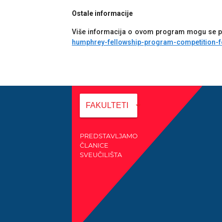
Ostale informacije
Više informacija o ovom program mogu se pr
humphrey-fellowship-program-competition-f
arrow_drop_down
FAKULTETI
PREDSTAVLJAMO
ČLANICE
SVEUČILIŠTA