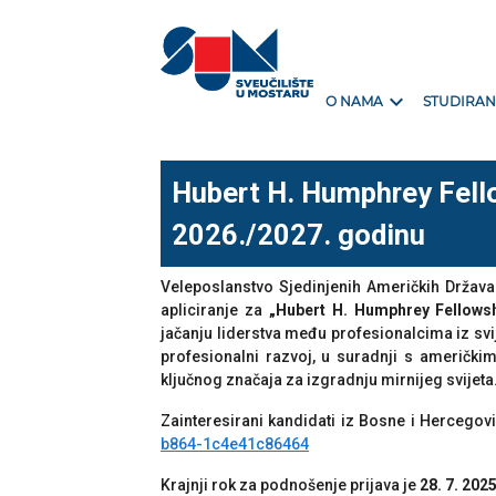
expand_more
O NAMA
STUDIRAN
Hubert H. Humphrey Fell
2026./2027. godinu
Veleposlanstvo Sjedinjenih Američkih Država
apliciranje za
„Hubert H. Humphrey Fellows
jačanju liderstva među profesionalcima iz svi
profesionalni razvoj, u suradnji s američki
ključnog značaja za izgradnju mirnijeg svijeta
Zainteresirani kandidati iz Bosne i Hercego
b864-1c4e41c86464
Krajnji rok za podnošenje prijava je
28. 7. 202