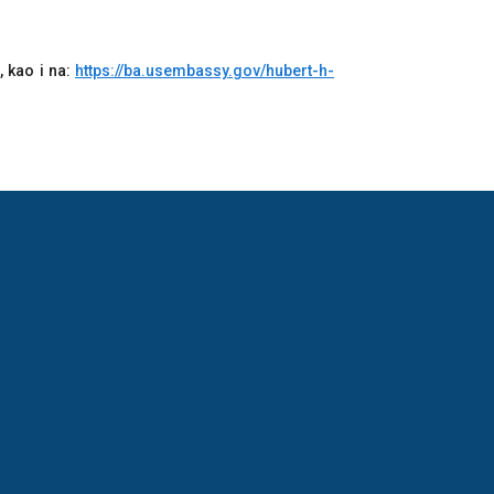
, kao i na:
https://ba.usembassy.gov/hubert-h-