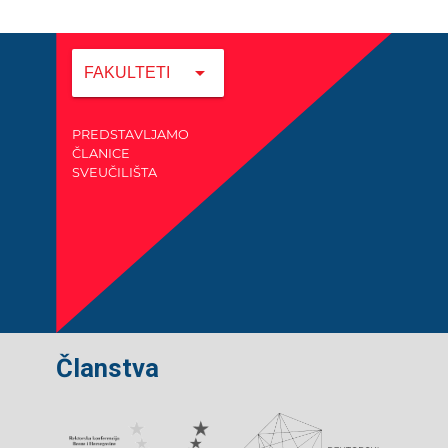
arrow_drop_down
FAKULTETI
PREDSTAVLJAMO
ČLANICE
SVEUČILIŠTA
Članstva