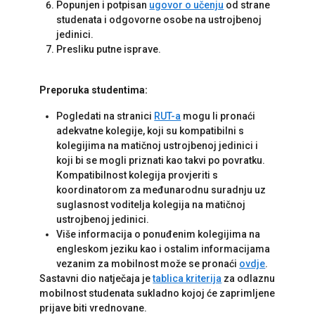
Popunjen i potpisan
ugovor o učenju
od strane
studenata i odgovorne osobe na ustrojbenoj
jedinici.
Presliku putne isprave.
Preporuka studentima:
Pogledati na stranici
RUT-a
mogu li pronaći
adekvatne kolegije, koji su kompatibilni s
kolegijima na matičnoj ustrojbenoj jedinici i
koji bi se mogli priznati kao takvi po povratku.
Kompatibilnost kolegija provjeriti s
koordinatorom za međunarodnu suradnju uz
suglasnost voditelja kolegija na matičnoj
ustrojbenoj jedinici.
Više informacija o ponuđenim kolegijima na
engleskom jeziku kao i ostalim informacijama
vezanim za mobilnost može se pronaći
ovdje
.
Sastavni dio natječaja je
tablica kriterija
za odlaznu
mobilnost studenata sukladno kojoj će zaprimljene
prijave biti vrednovane.