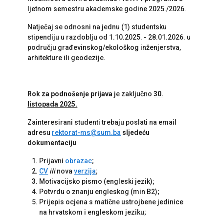
ljetnom semestru akademske godine 2025./2026.
Natječaj se odnosni na jednu (1) studentsku
stipendiju u razdoblju od 1.10.2025. - 28.01.2026. u
području građevinskog/ekološkog inženjerstva,
arhitekture ili geodezije.
Rok za podnošenje prijava
je zaključno
30.
listopada 2025.
Zainteresirani studenti trebaju poslati na email
adresu
rektorat-ms@sum.ba
sljedeću
dokumentaciju
Prijavni
obrazac
;
CV
ili
nova
verzija
;
Motivacijsko pismo (engleski jezik);
Potvrdu o znanju engleskog (min B2);
Prijepis ocjena s matične ustrojbene jedinice
na hrvatskom i engleskom jeziku;