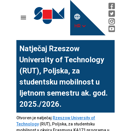
language
menu
expand_more
HR
Natječaj Rzeszow
University of Technology
(RUT), Poljska, za
studentsku mobilnost u
ljetnom semestru ak. god.
2025./2026.
Otvoren je natječaj
Rzeszow University of
Technology
(RUT), Poljska, za studentsku
mobilnost u okviru Erasmus+ KA171 programa u