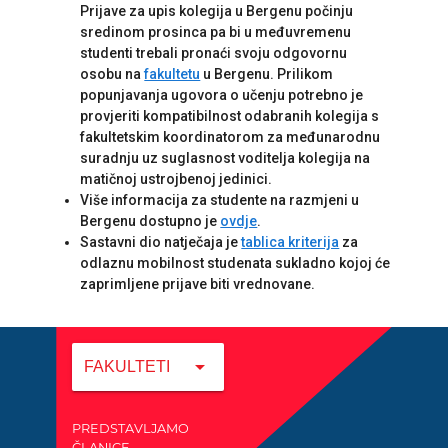
Prijave za upis kolegija u Bergenu počinju
sredinom prosinca pa bi u međuvremenu
studenti trebali pronaći svoju odgovornu
osobu na
fakultetu
u Bergenu. Prilikom
popunjavanja ugovora o učenju potrebno je
provjeriti kompatibilnost odabranih kolegija s
fakultetskim koordinatorom za međunarodnu
suradnju uz suglasnost voditelja kolegija na
matičnoj ustrojbenoj jedinici.
Više informacija za studente na razmjeni u
Bergenu dostupno je
ovdje
.
Sastavni dio natječaja je
tablica kriterija
za
odlaznu mobilnost studenata sukladno kojoj će
zaprimljene prijave biti vrednovane.
arrow_drop_down
FAKULTETI
PREDSTAVLJAMO
ČLANICE