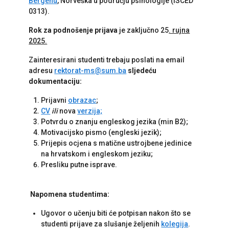
Bergenu
, Norveška u području psihologije (ISCED
0313).
Rok za podnošenje prijava
je zaključno 25
. rujna
2025.
Zainteresirani studenti trebaju poslati na email
adresu
rektorat-ms@sum.ba
sljedeću
dokumentaciju:
Prijavni
obrazac
;
CV
ili
nova
verzija;
Potvrdu o znanju engleskog jezika (min B2);
Motivacijsko pismo (engleski jezik);
Prijepis ocjena s matične ustrojbene jedinice
na hrvatskom i engleskom jeziku;
Presliku putne isprave.
Napomena studentima:
Ugovor o učenju biti će potpisan nakon što se
studenti prijave za slušanje željenih
kolegija
.