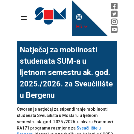
language
menu
expand_more
HR
Natječaj za mobilnosti
studenata SUM-a u
ljetnom semestru ak. god.
2025./2026. za Sveučilište
u Bergenu
Otvoren je natječaj za stipendiranje mobilnosti
studenata Sveučilišta u Mostaru u ljetnom
semestru ak. god. 2025./2026. u okviru Erasmus+
KA171 programa razmjene za
Sveučilište u