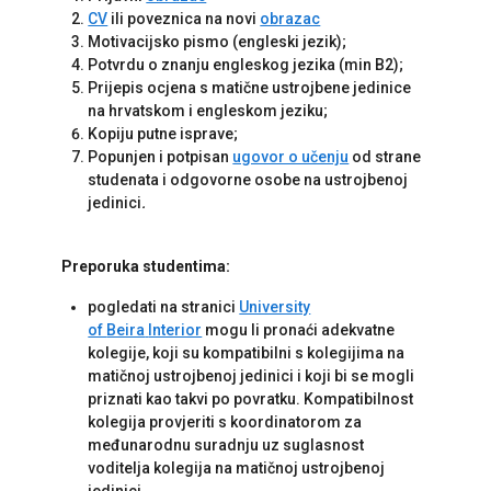
CV
ili poveznica na novi
obrazac
Motivacijsko pismo (engleski jezik);
Potvrdu o znanju engleskog jezika (min B2);
Prijepis ocjena s matične ustrojbene jedinice
na hrvatskom i engleskom jeziku;
Kopiju putne isprave;
Popunjen i potpisan
ugovor o učenju
od strane
studenata i odgovorne osobe na ustrojbenoj
jedinici
.
Preporuka studentima:
pogledati na stranici
University
of
Beira
Interior
mogu li pronaći adekvatne
kolegije, koji su kompatibilni s kolegijima na
matičnoj ustrojbenoj jedinici i koji bi se mogli
priznati kao takvi po povratku. Kompatibilnost
kolegija provjeriti s koordinatorom za
međunarodnu suradnju uz suglasnost
voditelja kolegija na matičnoj ustrojbenoj