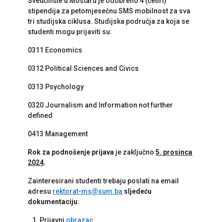
Sveučilište u Mostaru je odobreno 4 (četiri)
stipendija za petomjesečnu SMS mobilnost za sva
tri studijska ciklusa. Studijska područja za koja se
studenti mogu prijaviti su:
0311 Economics
0312 Political Sciences and Civics
0313 Psychology
0320 Journalism and Information not further
defined
0413 Management
Rok za podnošenje prijava
je zaključno
5. prosinca
2024
.
Zainteresirani studenti trebaju poslati na email
adresu
rektorat-ms@sum.ba
sljedeću
dokumentaciju
:
Prijavni
obrazac