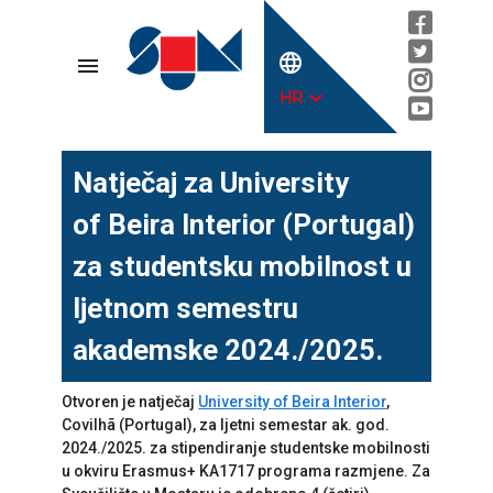
language
menu
expand_more
HR
Natječaj za University
of Beira Interior (Portugal)
za studentsku mobilnost u
ljetnom semestru
akademske 2024./2025.
Otvoren je natječaj
University of
Beira
Interior
,
Covilhã (Portugal)
, za ljetni semestar ak. god.
2024./2025. za stipendiranje studentske mobilnosti
u okviru Erasmus+ KA1717 programa razmjene. Za