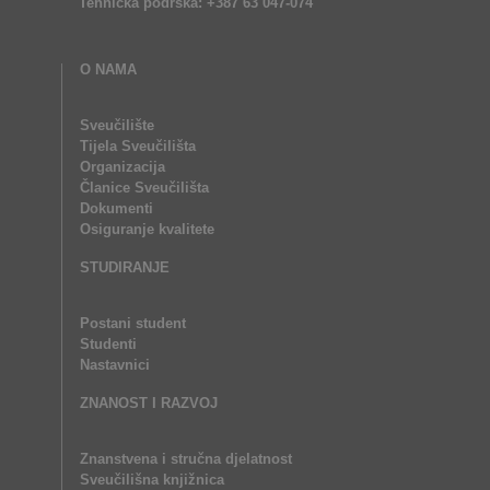
Tehnička podrška: +387 63 047-074
O NAMA
Sveučilište
Tijela Sveučilišta
Organizacija
Članice Sveučilišta
Dokumenti
Osiguranje kvalitete
STUDIRANJE
Postani student
Studenti
Nastavnici
ZNANOST I RAZVOJ
Znanstvena i stručna djelatnost
Sveučilišna knjižnica