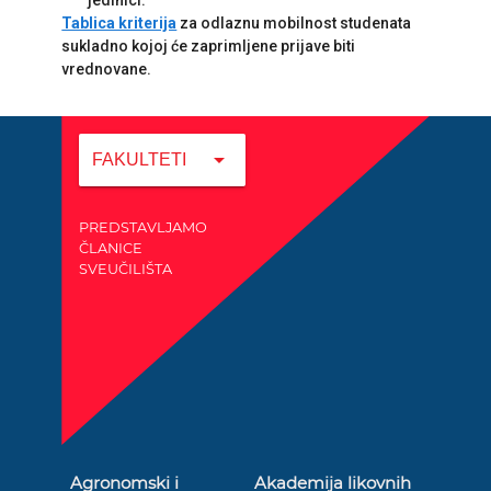
jedinici.
Tablica kriterija
za odlaznu mobilnost studenata
sukladno kojoj će zaprimljene prijave biti
vrednovane.
arrow_drop_down
FAKULTETI
PREDSTAVLJAMO
ČLANICE
SVEUČILIŠTA
Agronomski i
Akademija likovnih