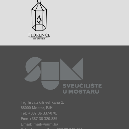
Trg hrvatskih velikana 1,
88000 Mostar, BiH,
Tel: +387 36 337-070,
Fax: +387 36 320-885
Email: mail@sum.ba