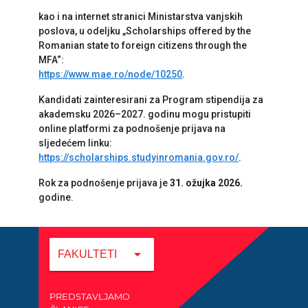
kao i na internet stranici Ministarstva vanjskih
poslova, u odeljku „Scholarships offered by the
Romanian state to foreign citizens through the
MFA“:
https://www.mae.ro/node/10250
.
Kandidati zainteresirani za Program stipendija za
akademsku 2026–2027. godinu mogu pristupiti
online platformi za podnošenje prijava na
sljedećem linku:
https://scholarships.
studyinromania.gov.ro/
.
Rok za podnošenje prijava je
31. ožujka 2026.
godine.
arrow_drop_down
FAKULTETI
PREDSTAVLJAMO