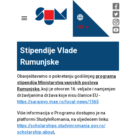
language
menu
expand_more
HR
Stipendije Vlade
Rumunjske
Obavještavamo o pokretanju godišnjeg
programa
stipendija Ministarstva vanjskih poslova
Rumunjske
, koji je otvoren 16. veljače i namjenjen
državljanima država koje nisu članice EU -
https://sarajevo.mae.ro/local-
news/1565
Više informacija o Programu dostupno je na
platformi StudyInRomania, na sljedećem linku:
https://scholarships.
studyinromania.gov.ro/
scholarship-about
,