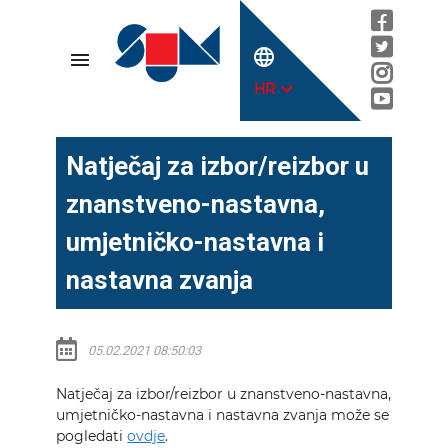
language
menu
expand_more
HR
Natječaj za izbor/reizbor u
znanstveno-nastavna,
umjetničko-nastavna i
nastavna zvanja
05.02.2021 08:50:03
Natječaj za izbor/reizbor u znanstveno-nastavna,
umjetničko-nastavna i nastavna zvanja može se
pogledati
ovdje
.