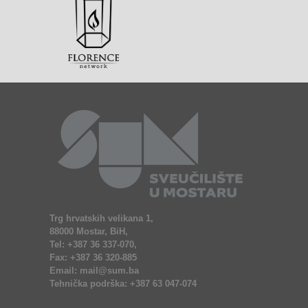
Trg hrvatskih velikana 1,
88000 Mostar, BiH,
Tel: +387 36 337-070,
Fax: +387 36 320-885
Email: mail@sum.ba
Tehnička podrška: +387 63 047-074