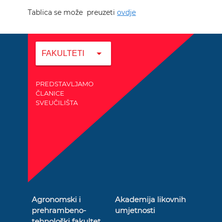
Tablica se može preuzeti
ovdje
arrow_drop_down
FAKULTETI
PREDSTAVLJAMO
ČLANICE
SVEUČILIŠTA
Agronomski i
Akademija likovnih
prehrambeno-
umjetnosti
tehnološki fakultet