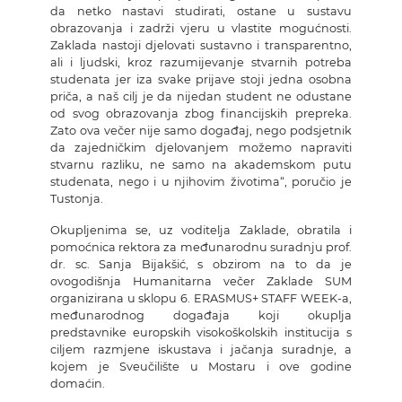
da netko nastavi studirati, ostane u sustavu
obrazovanja i zadrži vjeru u vlastite mogućnosti.
Zaklada nastoji djelovati sustavno i transparentno,
ali i ljudski, kroz razumijevanje stvarnih potreba
studenata jer iza svake prijave stoji jedna osobna
priča, a naš cilj je da nijedan student ne odustane
od svog obrazovanja zbog financijskih prepreka.
Zato ova večer nije samo događaj, nego podsjetnik
da zajedničkim djelovanjem možemo napraviti
stvarnu razliku, ne samo na akademskom putu
studenata, nego i u njihovim životima“, poručio je
Tustonja.
Okupljenima se, uz voditelja Zaklade, obratila i
pomoćnica rektora za međunarodnu suradnju prof.
dr. sc. Sanja Bijakšić, s obzirom na to da je
ovogodišnja Humanitarna večer Zaklade SUM
organizirana u sklopu 6. ERASMUS+ STAFF WEEK-a,
međunarodnog događaja koji okuplja
predstavnike europskih visokoškolskih institucija s
ciljem razmjene iskustava i jačanja suradnje, a
kojem je Sveučilište u Mostaru i ove godine
domaćin.