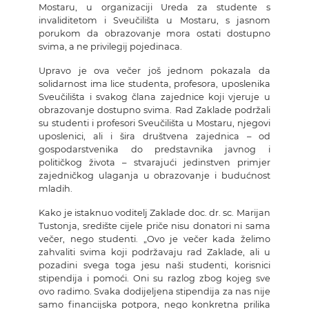
Mostaru, u organizaciji Ureda za studente s
invaliditetom i Sveučilišta u Mostaru, s jasnom
porukom da obrazovanje mora ostati dostupno
svima, a ne privilegij pojedinaca.
Upravo je ova večer još jednom pokazala da
solidarnost ima lice studenta, profesora, uposlenika
Sveučilišta i svakog člana zajednice koji vjeruje u
obrazovanje dostupno svima. Rad Zaklade podržali
su studenti i profesori Sveučilišta u Mostaru, njegovi
uposlenici, ali i šira društvena zajednica – od
gospodarstvenika do predstavnika javnog i
političkog života – stvarajući jedinstven primjer
zajedničkog ulaganja u obrazovanje i budućnost
mladih.
Kako je istaknuo voditelj Zaklade doc. dr. sc. Marijan
Tustonja, središte cijele priče nisu donatori ni sama
večer, nego studenti. „Ovo je večer kada želimo
zahvaliti svima koji podržavaju rad Zaklade, ali u
pozadini svega toga jesu naši studenti, korisnici
stipendija i pomoći. Oni su razlog zbog kojeg sve
ovo radimo. Svaka dodijeljena stipendija za nas nije
samo financijska potpora, nego konkretna prilika