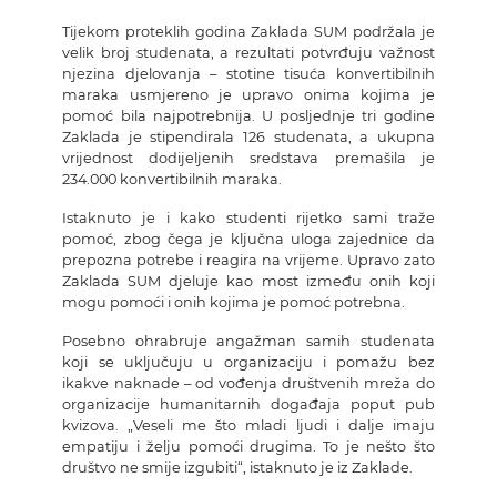
Tijekom proteklih godina Zaklada SUM podržala je
velik broj studenata, a rezultati potvrđuju važnost
njezina djelovanja – stotine tisuća konvertibilnih
maraka usmjereno je upravo onima kojima je
pomoć bila najpotrebnija. U posljednje tri godine
Zaklada je stipendirala 126 studenata, a ukupna
vrijednost dodijeljenih sredstava premašila je
234.000 konvertibilnih maraka.
Istaknuto je i kako studenti rijetko sami traže
pomoć, zbog čega je ključna uloga zajednice da
prepozna potrebe i reagira na vrijeme. Upravo zato
Zaklada SUM djeluje kao most između onih koji
mogu pomoći i onih kojima je pomoć potrebna.
Posebno ohrabruje angažman samih studenata
koji se uključuju u organizaciju i pomažu bez
ikakve naknade – od vođenja društvenih mreža do
organizacije humanitarnih događaja poput pub
kvizova. „Veseli me što mladi ljudi i dalje imaju
empatiju i želju pomoći drugima. To je nešto što
društvo ne smije izgubiti“, istaknuto je iz Zaklade.