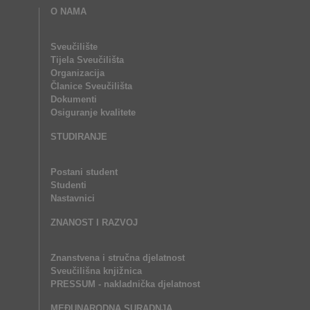
O NAMA
Sveučilište
Tijela Sveučilišta
Organizacija
Članice Sveučilišta
Dokumenti
Osiguranje kvalitete
STUDIRANJE
Postani student
Studenti
Nastavnici
ZNANOST I RAZVOJ
Znanstvena i stručna djelatnost
Sveučilišna knjižnica
PRESSUM - nakladnička djelatnost
MEĐUNARODNA SURADNJA