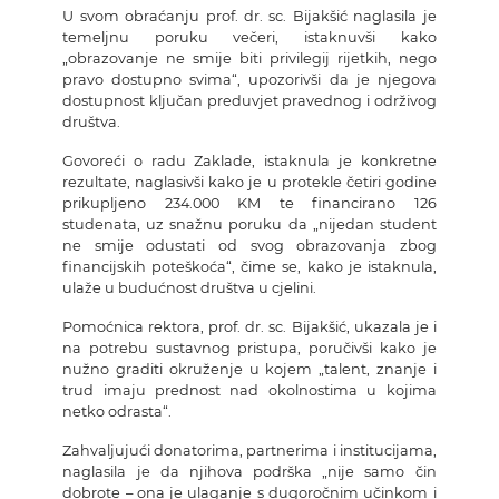
U svom obraćanju prof. dr. sc. Bijakšić naglasila je
temeljnu poruku večeri, istaknuvši kako
„obrazovanje ne smije biti privilegij rijetkih, nego
pravo dostupno svima“, upozorivši da je njegova
dostupnost ključan preduvjet pravednog i održivog
društva.
Govoreći o radu Zaklade, istaknula je konkretne
rezultate, naglasivši kako je u protekle četiri godine
prikupljeno 234.000 KM te financirano 126
studenata, uz snažnu poruku da „nijedan student
ne smije odustati od svog obrazovanja zbog
financijskih poteškoća“, čime se, kako je istaknula,
ulaže u budućnost društva u cjelini.
Pomoćnica rektora, prof. dr. sc. Bijakšić, ukazala je i
na potrebu sustavnog pristupa, poručivši kako je
nužno graditi okruženje u kojem „talent, znanje i
trud imaju prednost nad okolnostima u kojima
netko odrasta“.
Zahvaljujući donatorima, partnerima i institucijama,
naglasila je da njihova podrška „nije samo čin
dobrote – ona je ulaganje s dugoročnim učinkom i