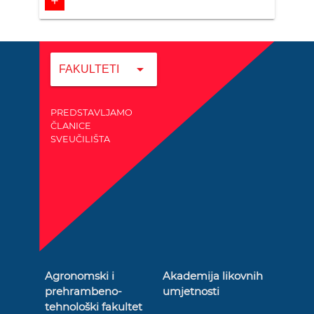
add
arrow_drop_down
FAKULTETI
PREDSTAVLJAMO
ČLANICE
SVEUČILIŠTA
Agronomski i
Akademija likovnih
prehrambeno-
umjetnosti
tehnološki fakultet