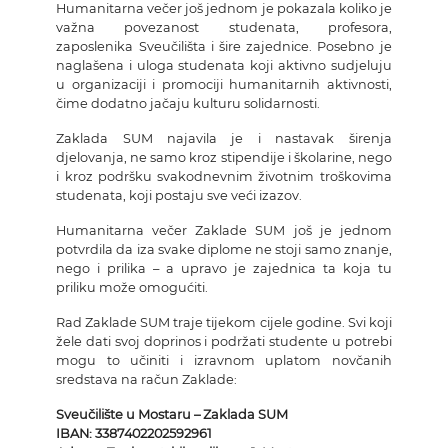
Humanitarna večer još jednom je pokazala koliko je
važna povezanost studenata, profesora,
zaposlenika Sveučilišta i šire zajednice. Posebno je
naglašena i uloga studenata koji aktivno sudjeluju
u organizaciji i promociji humanitarnih aktivnosti,
čime dodatno jačaju kulturu solidarnosti.
Zaklada SUM najavila je i nastavak širenja
djelovanja, ne samo kroz stipendije i školarine, nego
i kroz podršku svakodnevnim životnim troškovima
studenata, koji postaju sve veći izazov.
Humanitarna večer Zaklade SUM još je jednom
potvrdila da iza svake diplome ne stoji samo znanje,
nego i prilika – a upravo je zajednica ta koja tu
priliku može omogućiti.
Rad Zaklade SUM traje tijekom cijele godine. Svi koji
žele dati svoj doprinos i podržati studente u potrebi
mogu to učiniti i izravnom uplatom novčanih
sredstava na račun Zaklade:
Sveučilište u Mostaru – Zaklada SUM
IBAN: 3387402202592961