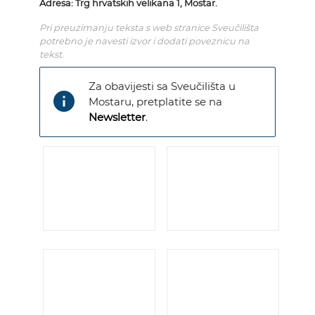
Adresa: Trg hrvatskih velikana 1, Mostar.
Pri preuzimanju teksta s web stranice Sveučilišta
potrebno je navesti izvor i dodati poveznicu na
tekst.
Za obavijesti sa Sveučilišta u
info
Mostaru, pretplatite se na
Newsletter
.