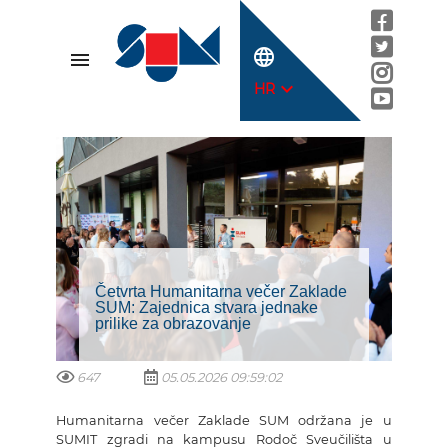
language
menu
expand_more
HR
Četvrta Humanitarna večer Zaklade
SUM: Zajednica stvara jednake
prilike za obrazovanje
647
05.05.2026 09:59:02
Humanitarna večer Zaklade SUM održana je u
SUMIT zgradi na kampusu Rodoč Sveučilišta u