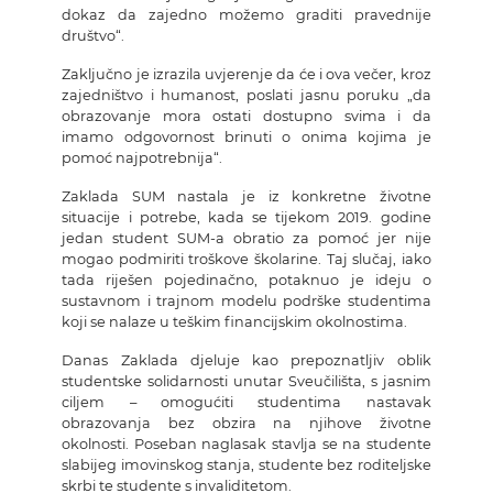
dokaz da zajedno možemo graditi pravednije
društvo“.
Zaključno je izrazila uvjerenje da će i ova večer, kroz
zajedništvo i humanost, poslati jasnu poruku „da
obrazovanje mora ostati dostupno svima i da
imamo odgovornost brinuti o onima kojima je
pomoć najpotrebnija“.
Zaklada SUM nastala je iz konkretne životne
situacije i potrebe, kada se tijekom 2019. godine
jedan student SUM-a obratio za pomoć jer nije
mogao podmiriti troškove školarine. Taj slučaj, iako
tada riješen pojedinačno, potaknuo je ideju o
sustavnom i trajnom modelu podrške studentima
koji se nalaze u teškim financijskim okolnostima.
Danas Zaklada djeluje kao prepoznatljiv oblik
studentske solidarnosti unutar Sveučilišta, s jasnim
ciljem – omogućiti studentima nastavak
obrazovanja bez obzira na njihove životne
okolnosti. Poseban naglasak stavlja se na studente
slabijeg imovinskog stanja, studente bez roditeljske
skrbi te studente s invaliditetom.