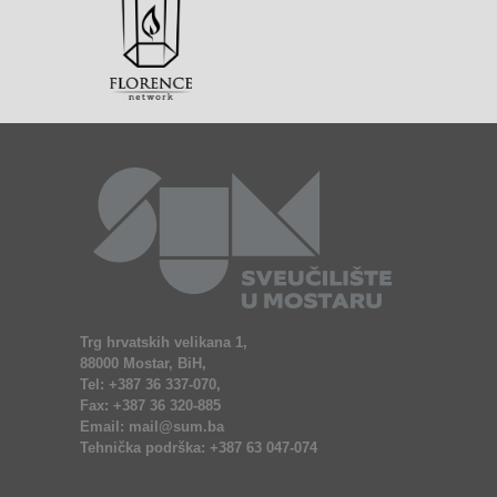
Trg hrvatskih velikana 1,
88000 Mostar, BiH,
Tel: +387 36 337-070,
Fax: +387 36 320-885
Email: mail@sum.ba
Tehnička podrška: +387 63 047-074