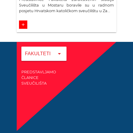
Sveučilišta u Mostaru boravile su u radnom
posjetu Hrvatskom katoličkom sveučilištu u Za...
add
arrow_drop_down
FAKULTETI
PREDSTAVLJAMO
ČLANICE
SVEUČILIŠTA