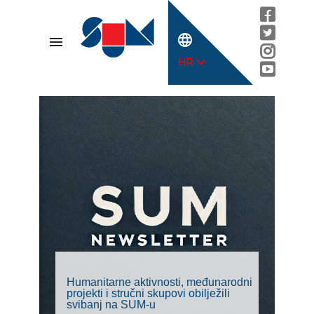
language
menu
expand_more
HR
Humanitarne aktivnosti, međunarodni
projekti i stručni skupovi obilježili
svibanj na SUM-u