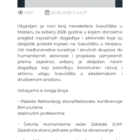
1047
02.06.2026 11:44:37
Objavljen je novi broj newslettera Sveučilišta u
Mostaru za svibanj 2026. godine u kojem donosimo
pregled najvažnijih događaja i aktivnosti koje su
obilježile protekli mjesec na Sveučilištu u Mostaru.
Od međunarodne suradnje i stručnih skupova do
humanitarnih aktivnosti i projekata usmjerenih
prema zajednici, svibanj je obilježen nizom
događaja koji potvrđuju kontinuiran razvoj i
aktivnu ulogu Sveučilišta u akademskom i
društvenom prostoru.
Izdvajamo iz ovoga broja:
• Plakete Rektorskog zbora/Rektorske konferencije
BiH uručene
istaknutim profesorima
• Četvrta Humanitarna večer Zaklade SUM:
Zajednica stvara jednake prilike za obrazovanje