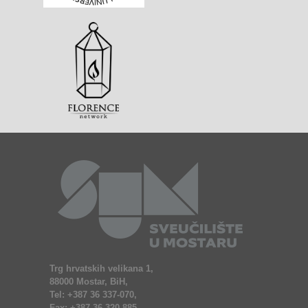
Trg hrvatskih velikana 1,
88000 Mostar, BiH,
Tel: +387 36 337-070,
Fax: +387 36 320-885