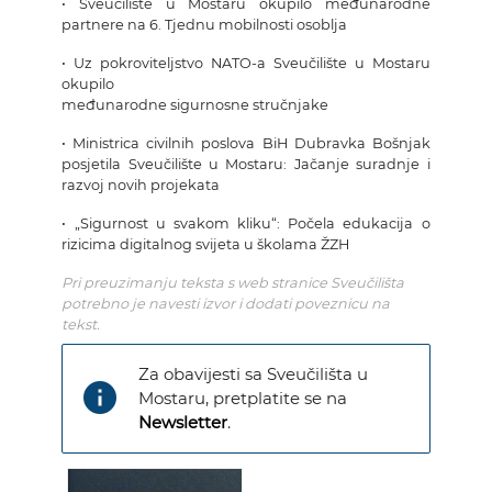
• Sveučilište u Mostaru okupilo međunarodne
partnere na 6. Tjednu mobilnosti osoblja
• Uz pokroviteljstvo NATO-a Sveučilište u Mostaru
okupilo
međunarodne sigurnosne stručnjake
• Ministrica civilnih poslova BiH Dubravka Bošnjak
posjetila Sveučilište u Mostaru: Jačanje suradnje i
razvoj novih projekata
• „Sigurnost u svakom kliku“: Počela edukacija o
rizicima digitalnog svijeta u školama ŽZH
Pri preuzimanju teksta s web stranice Sveučilišta
potrebno je navesti izvor i dodati poveznicu na
tekst.
Za obavijesti sa Sveučilišta u
info
Mostaru, pretplatite se na
Newsletter
.