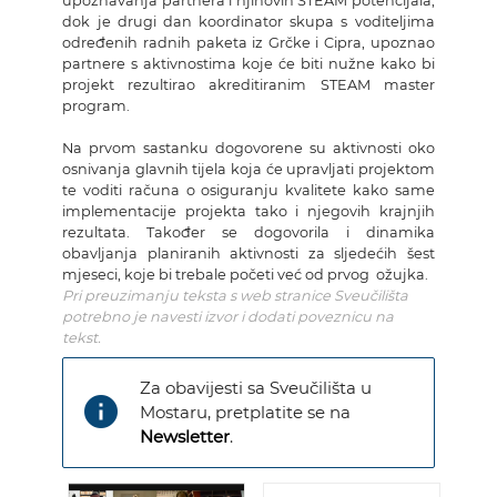
upoznavanja partnera i njihovih STEAM potencijala,
dok je drugi dan koordinator skupa s voditeljima
određenih radnih paketa iz Grčke i Cipra, upoznao
partnere s aktivnostima koje će biti nužne kako bi
projekt rezultirao akreditiranim STEAM master
program.
Na prvom sastanku dogovorene su aktivnosti oko
osnivanja glavnih tijela koja će upravljati projektom
te voditi računa o osiguranju kvalitete kako same
implementacije projekta tako i njegovih krajnjih
rezultata. Također se dogovorila i dinamika
obavljanja planiranih aktivnosti za sljedećih šest
mjeseci, koje bi trebale početi već od prvog ožujka.
Pri preuzimanju teksta s web stranice Sveučilišta
potrebno je navesti izvor i dodati poveznicu na
tekst.
Za obavijesti sa Sveučilišta u
info
Mostaru, pretplatite se na
Newsletter
.