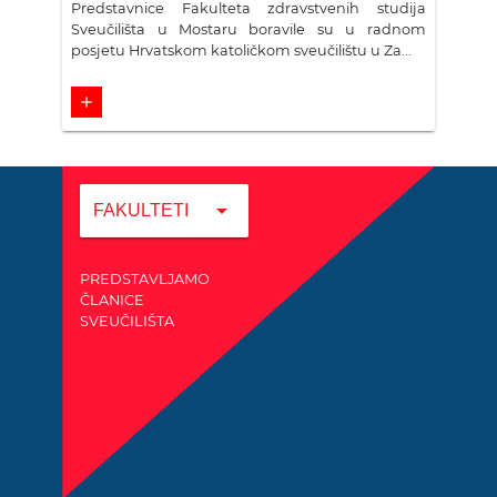
Predstavnice Fakulteta zdravstvenih studija
Sveučilišta u Mostaru boravile su u radnom
posjetu Hrvatskom katoličkom sveučilištu u Za...
add
arrow_drop_down
FAKULTETI
PREDSTAVLJAMO
ČLANICE
SVEUČILIŠTA