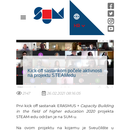
language
menu
expand_more
HR
Kick-off sastankom počele aktivnosti
na projektu STEAMedu
2147
26.02.2021 08:16:05
Prvi kick off sastanak ERASMUS +
Capacity Building
in the field of higher education 2020
projekta
STEAM-edu održan je na SUM-u.
Na ovom projektu na kojemu je Sveučilište u