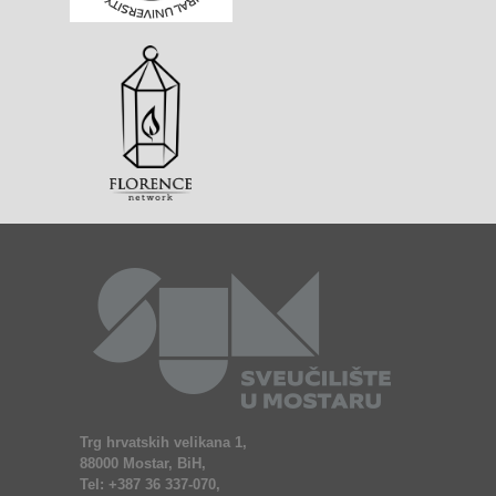
Trg hrvatskih velikana 1,
88000 Mostar, BiH,
Tel: +387 36 337-070,