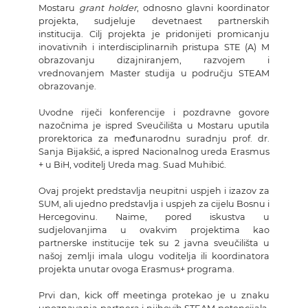
Mostaru
grant holder
, odnosno glavni koordinator
projekta, sudjeluje devetnaest partnerskih
institucija. Cilj projekta je pridonijeti promicanju
inovativnih i interdisciplinarnih pristupa STE (A) M
obrazovanju dizajniranjem, razvojem i
vrednovanjem Master studija u području STEAM
obrazovanje.
Uvodne riječi konferencije i pozdravne govore
nazočnima je ispred Sveučilišta u Mostaru uputila
prorektorica za međunarodnu suradnju prof. dr.
Sanja Bijakšić, a ispred Nacionalnog ureda Erasmus
+ u BiH, voditelj Ureda mag. Suad Muhibić.
Ovaj projekt predstavlja neupitni uspjeh i izazov za
SUM, ali ujedno predstavlja i uspjeh za cijelu Bosnu i
Hercegovinu. Naime, pored iskustva u
sudjelovanjima u ovakvim projektima kao
partnerske institucije tek su 2 javna sveučilišta u
našoj zemlji imala ulogu voditelja ili koordinatora
projekta unutar ovoga Erasmus+ programa.
Prvi dan, kick off meetinga protekao je u znaku