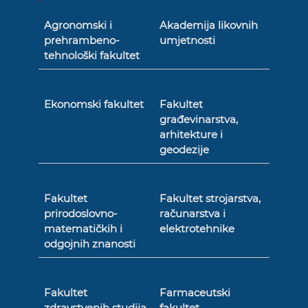
Agronomski i
Akademija likovnih
prehrambeno-
umjetnosti
tehnološki fakultet
Ekonomski fakultet
Fakultet
građevinarstva,
arhitekture i
geodezije
Fakultet
Fakultet strojarstva,
prirodoslovno-
računarstva i
matematičkih i
elektrotehnike
odgojnih znanosti
Fakultet
Farmaceutski
zdravstvenih studija
fakultet