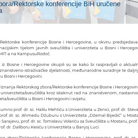
bora/Rektorske konferencije BiH uručene
a
Rektorske konferencije Bosne i Hercegovine, u okviru predsjedava
acijskim tijelom javnih sveučilišta i univerziteta u Bosni i Hercegov
UMIT-a na
Kampusu
Rodoč
.
ta iz Bosne i Hercegovine okupili su se kako bi raspravljali o aktual
 znanstveno-istraživačke djelatnosti, međunarodne suradnje te daljn
 Bosni i Hercegovini.
priznanja Rektorskog zbora/Rektorske konferencije Bosne i Hercegovin
univerziteta/sveučilišta kroz istaknut rad na znanstvenom, nastavno
a/sveučilišta u Bosni i Hercegovini i svijetu.
umno prof. dr.
sc
.
Halilu
Mehtiću
s
Univerzitet
a
u Zenici
, prof. dr. Ste
 prof. dr.
sc
. Ahmedu
Džuburu
s
Univerzitet
a
„Džemal
Bijedić
“ u Most
 Sarajevu
, prof. dr.
sc
. Tomislavu Volariću sa
Sveučilišta
u Mostaru
, prof.
rof. dr. Daliboru
Kesiću
s
Univerzitet
a
u
Banjoj
Luci
.
og zbora/Rektorske konferencije Bosne i Hercegovine, prof. dr.
sc
.