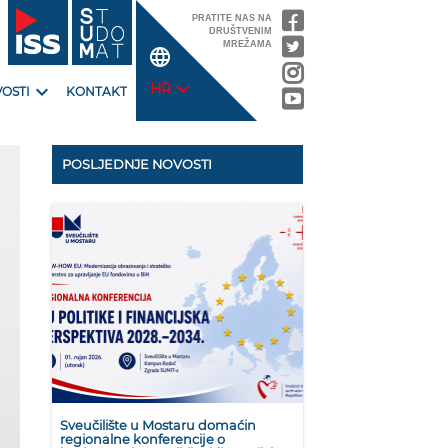
PRATITE NAS NA
DRUŠTVENIM
MREŽAMA
language
expand_more
expand_more
HR
OSTI
KONTAKT
POSLJEDNJE NOVOSTI
Sveučilište u Mostaru domaćin
regionalne konferencije o