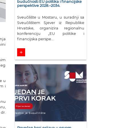
budućnosti EU politika i financijske
perspektive 2028.–2034.
Sveučilište u Mostaru, u suradnji sa
Sveučilištem Sjever iz Republike
Hrvatske, organizira regionalnu
konferenciju „EU politike i
nja
financijska perspe...
ini
add
nim
jeg
e u
m i
vanu
aru
,
 dr.
 Ivo
Povećan broj prijava u prvom