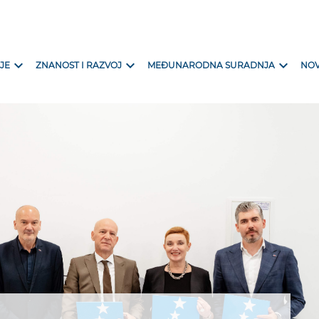
expand_more
expand_more
expand_more
JE
ZNANOST I RAZVOJ
MEĐUNARODNA SURADNJA
NOV