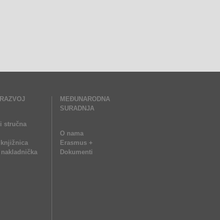
 RAZVOJ
MEĐUNARODNA
SURADNJA
i stručna
O nama
 knjižnica
Erasmus +
nakladnička
Dokumenti