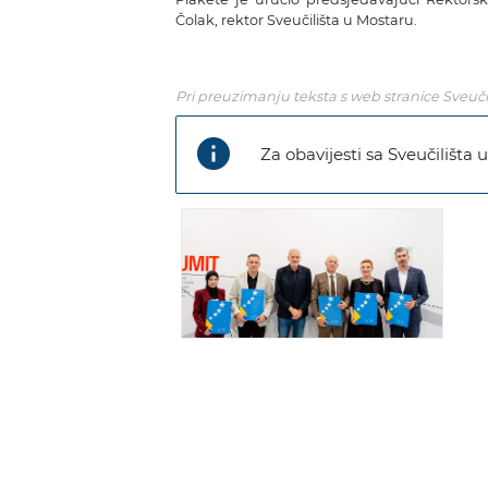
Čolak, rektor Sveučilišta u Mostaru.
Pri preuzimanju teksta s web stranice Sveučil
info
Za obavijesti sa Sveučilišta 