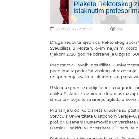
Plakete Rektorskog z
istaknutim profesorim
07.05.2026 17:39:57
556
Druga redovita sjednica Rektorskog zbora/
Sveučilišta u Mostaru ovim najvišim koordin
tijekom 2026. godine održana je u zgradi S
Predstavnici javnih sveučilišta i univerzite
pitanjima iz područja visokog obrazovanja,
unapređenja kvalitete akademskog sustava u
U sklopu sjednice dodijeljene su nagrade i 
obliku
Plaketa
za izniman doprinos razvoju 
stručnom polju te za širenje ugleda univerzitet
Priznanja u obliku
plaketa
uručena su posth
Steviću
s
Univerzitet
a
u Istočnom Sarajevu
,
prof. dr.
Dženani
Husremović
s
Univerzitet
a
u
Damiru Hodžiću s
Univerzitet
a u
Bihaću
te p
Plakete
je uručio predsjedavajući Rektorsk