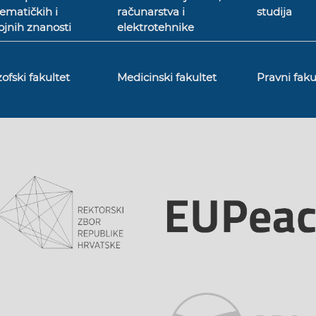
ematičkih i
računarstva i
studija
jnih znanosti
elektrotehnike
zofski fakultet
Medicinski fakultet
Pravni faku