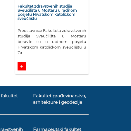
Fakultet zdravstvenih studija
Sveučilišta u Mostaru u radnom
posjetu Hrvatskom katoličkom
sveučilištu
Predstavnice Fakulteta zdravstvenih
studija Sveučilišta u Mostaru
boravile su u radnom posjetu
Hrvatskom katoličkom sveučilištu u
Za...
add
fakultet
Fakultet građevinarstva,
arhitekture i geodezije
dravstvenih
Farmaceutski fakultet