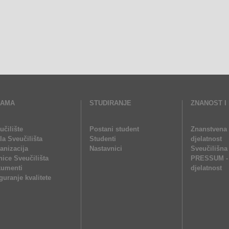
NAMA
STUDIRANJE
ZNANOST I
učilište
Postani student
Znanstvena 
ela Sveučilišta
Studenti
djelatnost
anizacija
Nastavnici
Sveučilišna
nice Sveučilišta
PRESSUM - 
umenti
djelatnost
guranje kvalitete