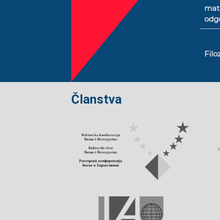
mat
odgo
Filo
Članstva