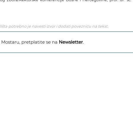
išta potrebno je navesti izvor i dodati poveznicu na tekst.
u Mostaru, pretplatite se na
Newsletter
.