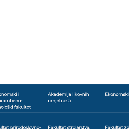
onomski i
Akademija likovnih
Ekonomski 
hrambeno-
umjetnosti
ološki fakultet
ltet prirodoslovno-
Fakultet strojarstva,
Fakultet z