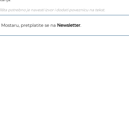
išta potrebno je navesti izvor i dodati poveznicu na tekst.
u Mostaru, pretplatite se na
Newsletter
.