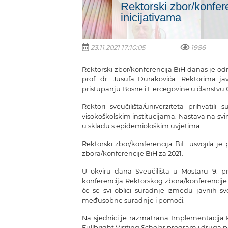
Rektorski zbor/konfer
inicijativama
23.11.2021 17:10:05
1986
Rektorski zbor/konferencija BiH danas je od
prof. dr. Jusufa Durakovića. Rektorima jav
pristupanju Bosne i Hercegovine u članstvu 
Rektori sveučilišta/univerziteta prihvat
visokoškolskim institucijama. Nastava na sv
u skladu s epidemiološkim uvjetima.
Rektorski zbor/konferencija BiH usvojila j
zbora/konferencije BiH za 2021.
U okviru dana Sveučilišta u Mostaru 9. p
konferencija Rektorskog zbora/konferencije
će se svi oblici suradnje između javnih sve
međusobne suradnje i pomoći.
Na sjednici je razmatrana Implementacija P
Fullbright Visiting Scholar program i druga p