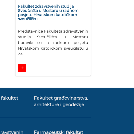
Fakultet zdravstvenih studija
Sveučilišta u Mostaru u radnom
posjetu Hrvatskom katoličkom
sveučilištu
Predstavnice Fakulteta zdravstvenih
studija Sveučilišta u Mostaru
boravile su u radnom posjetu
Hrvatskom katoličkom sveučilištu u
Za...
add
fakultet
Fakultet građevinarstva,
arhitekture i geodezije
dravstvenih
Farmaceutski fakultet