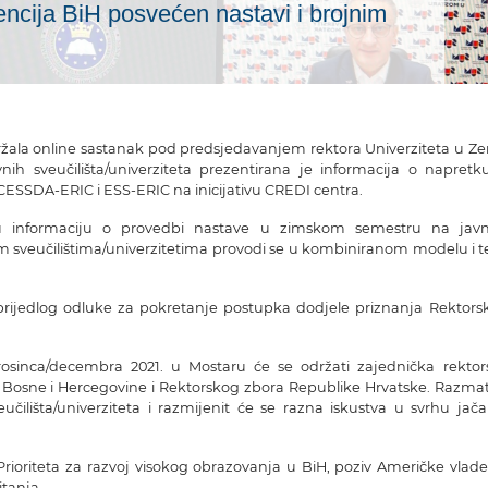
encija BiH posvećen nastavi i brojnim
ržala online sastanak pod predsjedavanjem rektora Univerziteta u Zen
nih sveučilišta/univerziteta prezentirana je informacija o napretk
CESSDA-ERIC i ESS-ERIC na inicijativu CREDI centra.
ili su informaciju o provedbi nastave u zimskom semestru na jav
im sveučilištima/univerzitetima provodi se u kombiniranom modelu i t
e prijedlog odluke za pokretanje postupka dodjele priznanja Rektors
rosinca/decembra 2021. u Mostaru će se održati zajednička rektor
 Bosne i Hercegovine i Rektorskog zbora Republike Hrvatske. Razmat
učilišta/univerziteta i razmijenit će se razna iskustva u svrhu jača
rioriteta za razvoj visokog obrazovanja u BiH, poziv Američke vlade
itanja.