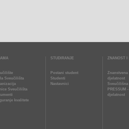
NAMA
STUDIRANJE
ZNANOST I
učilište
Postani student
Znanstvena 
ela Sveučilišta
Studenti
djelatnost
anizacija
Nastavnici
Sveučilišna
nice Sveučilišta
PRESSUM - 
umenti
djelatnost
guranje kvalitete