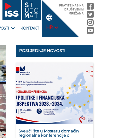
PRATITE NAS NA
DRUŠTVENIM
MREŽAMA
language
expand_more
expand_more
HR
OSTI
KONTAKT
POSLJEDNJE NOVOSTI
Sveučilište u Mostaru domaćin
regionalne konferencije o