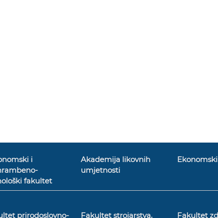
onomski i
Akademija likovnih
Ekonomski 
hrambeno-
umjetnosti
ološki fakultet
ltet prirodoslovno-
Fakultet strojarstva,
Fakultet z