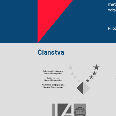
mat
odgo
Filo
Članstva