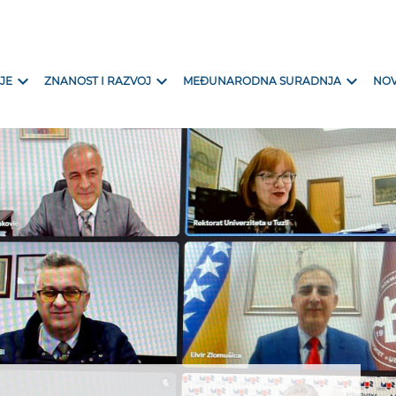
expand_more
expand_more
expand_more
JE
ZNANOST I RAZVOJ
MEĐUNARODNA SURADNJA
NOV