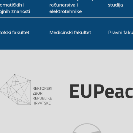
ematičkih i
računarstva i
studija
jnih znanosti
elektrotehnike
zofski fakultet
Medicinski fakultet
Pravni faku