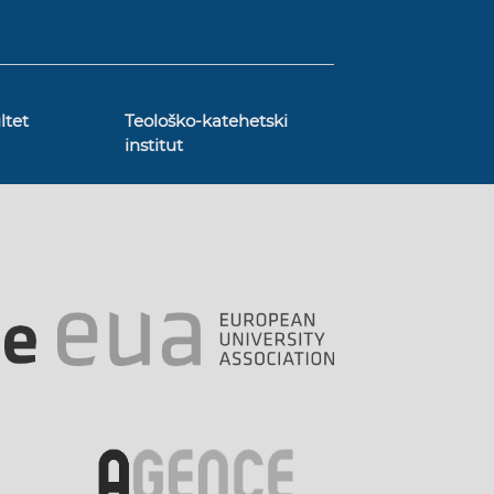
ltet
Teološko-katehetski
institut