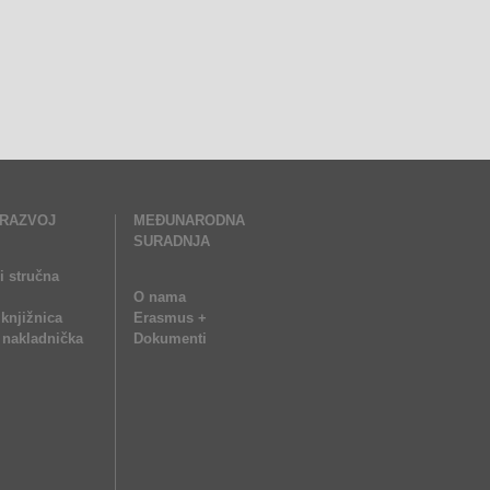
 RAZVOJ
MEĐUNARODNA
SURADNJA
i stručna
O nama
 knjižnica
Erasmus +
nakladnička
Dokumenti