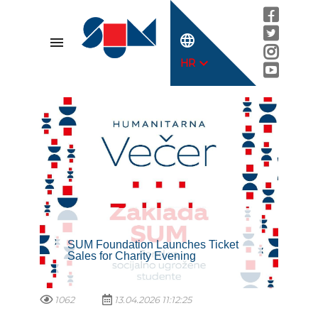
language
menu
expand_more
HR
SUM Foundation Launches Ticket
Sales for Charity Evening
1062
13.04.2026 11:12:25