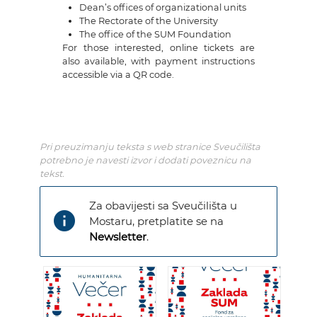
Dean’s offices of organizational units
The Rectorate of the University
The office of the SUM Foundation
For those interested, online tickets are
also available, with payment instructions
accessible via a QR code.
Pri preuzimanju teksta s web stranice Sveučilišta
potrebno je navesti izvor i dodati poveznicu na
tekst.
Za obavijesti sa Sveučilišta u
info
Mostaru, pretplatite se na
Newsletter
.