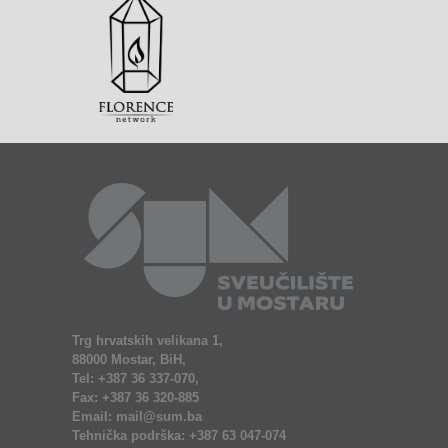
Trg hrvatskih velikana 1,
88000 Mostar, BiH,
Tel: +387 36 337-070,
Fax: +387 36 320-885
Email: mail@sum.ba
Tehnička podrška: +387 63 047-074