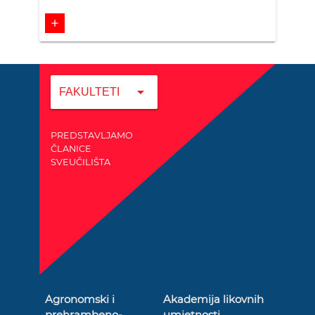
add
arrow_drop_down
FAKULTETI
PREDSTAVLJAMO
ČLANICE
SVEUČILIŠTA
Agronomski i
Akademija likovnih
prehrambeno-
umjetnosti