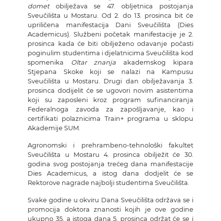
domet
obilježava se 47. obljetnica postojanja
Sveučilišta u Mostaru. Od 2. do 13. prosinca bit će
upriličena manifestacija Dani Sveučilišta (Dies
Academicus). Službeni početak manifestacije je 2.
prosinca kada će biti obilježeno odavanje počasti
poginulim studentima i djelatnicima Sveučilišta kod
spomenika
Oltar znanja
akademskog kipara
Stjepana Skoke koji se nalazi na Kampusu
Sveučilišta u Mostaru. Drugi dan obilježavanja 3.
prosinca dodijelit će se ugovori novim asistentima
koji su zaposleni kroz program sufinanciranja
Federalnoga zavoda za zapošljavanje, kao i
certifikati polaznicima Train+ programa u sklopu
Akademije SUM.
Agronomski i prehrambeno-tehnološki fakultet
Sveučilišta u Mostaru 4. prosinca obilježit će 30.
godina svog postojanja trećeg dana manifestacije
Dies Academicus, a istog dana dodjelit će se
Rektorove nagrade najbolji studentima Sveučilišta.
Svake godine u okviru Dana Sveučilišta održava se i
promocija doktora znanosti kojih je ove godine
ukupno 35, a istoga dana 5. prosinca održat će se i