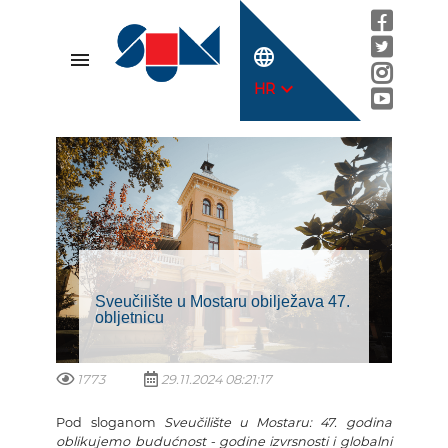
language
menu
expand_more
HR
Sveučilište u Mostaru obilježava 47.
obljetnicu
1773
29.11.2024 08:21:17
Pod sloganom
Sveučilište u Mostaru: 47. godina
oblikujemo budućnost - godine izvrsnosti i globalni