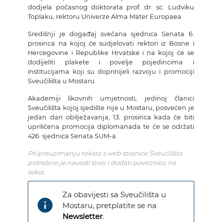
dodjela počasnog doktorata prof. dr. sc. Ludviku
Toplaku, rektoru Univerze Alma Mater Europaea.
Središnji je događaj svečana sjednica Senata 6.
prosinca na kojoj će sudjelovati rektori iz Bosne i
Hercegovine i Republike Hrvatske i na kojoj će se
dodijeliti plakete i povelje pojedincima i
institucijama koji su doprinijeli razvoju i promociji
Sveučilišta u Mostaru.
Akademiji likovnih umjetnosti, jedinoj članici
Sveučilišta kojoj sjedište nije u Mostaru, posvećen je
jedan dan obilježavanja, 13. prosinca kada će biti
upriličena promocija diplomanada te će se održati
426. sjednica Senata SUM-a.
Pri preuzimanju teksta s web stranice Sveučilišta
potrebno je navesti izvor i dodati poveznicu na
tekst.
Za obavijesti sa Sveučilišta u
info
Mostaru, pretplatite se na
Newsletter
.