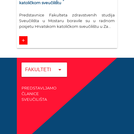
katoličkom sveučilištu
Predstavnice Fakulteta zdravstvenih studija
Sveučilišta u Mostaru boravile su u radnom
posjetu Hrvatskom katoličkom sveučilištu u Za...
add
arrow_drop_down
FAKULTETI
PREDSTAVLJAMO
ČLANICE
SVEUČILIŠTA