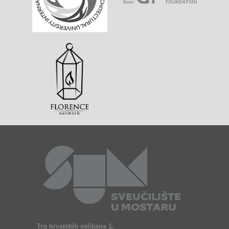
Trg hrvatskih velikana 1,