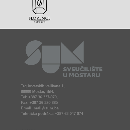
Trg hrvatskih velikana 1,
88000 Mostar, BiH,
Tel: +387 36 337-070,
Fax: +387 36 320-885
Email: mail@sum.ba
Tehnička podrška: +387 63 047-074