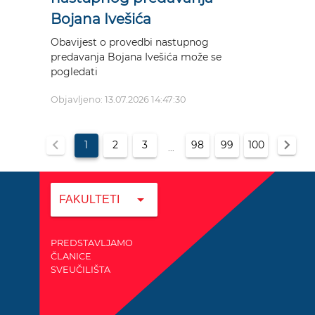
Bojana Ivešića
Obavijest o provedbi nastupnog
predavanja Bojana Ivešića može se
pogledati
Objavljeno: 13.07.2026 14:47:30
chevron_left
chevron_right
1
2
3
98
99
100
...
arrow_drop_down
FAKULTETI
PREDSTAVLJAMO
ČLANICE
SVEUČILIŠTA