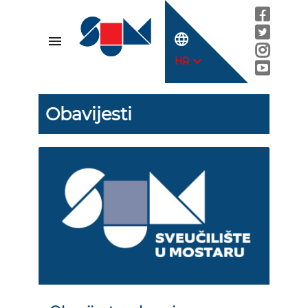
language
menu
expand_more
HR
Obavijesti