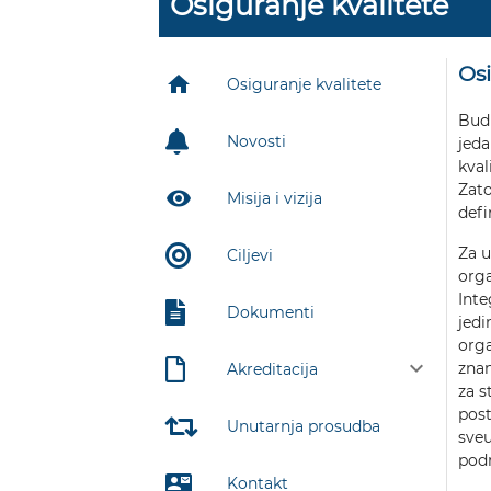
Osiguranje kvalitete
Osi
home
Osiguranje kvalitete
Budu
Novosti
jeda
kval
Zato
remove_red_eye
Misija i vizija
defi
Za u
Ciljevi
orga
Inte
Dokumenti
jedi
orga
keyboard_arrow_down
znan
Akreditacija
za s
post
Unutarnja prosudba
sveu
podr
contact_mail
Kontakt