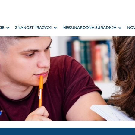
expand_more
expand_more
expand_more
JE
ZNANOST I RAZVOJ
MEĐUNARODNA SURADNJA
NOV