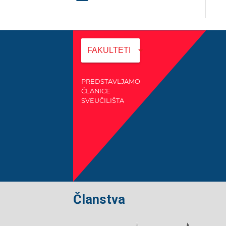
arrow_drop_down
FAKULTETI
PREDSTAVLJAMO
ČLANICE
SVEUČILIŠTA
Članstva