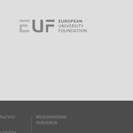
 RAZVOJ
MEĐUNARODNA
SURADNJA
i stručna