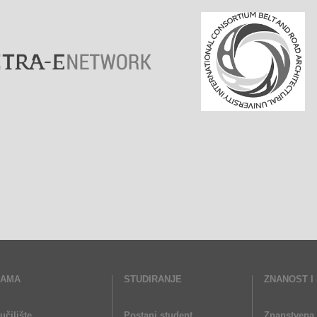
NAMA
STUDIRANJE
ZNANOST I
učilište
Postani student
Znanstvena 