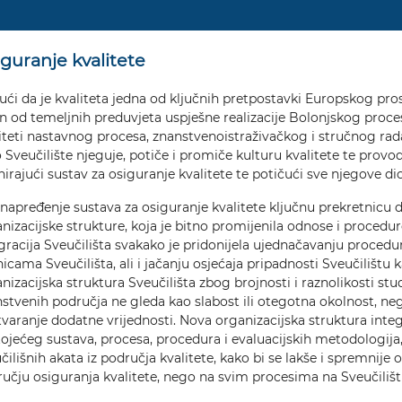
guranje kvalitete
ći da je kvaliteta jedna od ključnih pretpostavki Europskog pr
n od temeljnih preduvjeta uspješne realizacije Bolonjskog proces
iteti nastavnog procesa, znanstvenoistraživačkog i stručnog rada
 Sveučilište njeguje, potiče i promiče kulturu kvalitete te provo
nirajući sustav za osiguranje kvalitete te potičući sve njegove di
napređenje sustava za osiguranje kvalitete ključnu prekretnicu do
nizacijske strukture, koja je bitno promijenila odnose i procedur
gracija Sveučilišta svakako je pridonijela ujednačavanju proced
nicama Sveučilišta, ali i jačanju osjećaja pripadnosti Sveučilištu k
nizacijska struktura Sveučilišta zbog brojnosti i raznolikosti stu
stvenih područja ne gleda kao slabost ili otegotna okolnost, ne
tvaranje dodatne vrijednosti. Nova organizacijska struktura integr
ojećeg sustava, procesa, procedura i evaluacijskih metodologija,
čilišnih akata iz područja kvalitete, kako bi se lakše i spremnij
učju osiguranja kvalitete, nego na svim procesima na Sveučilišt