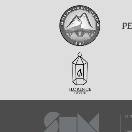
O 
Sve