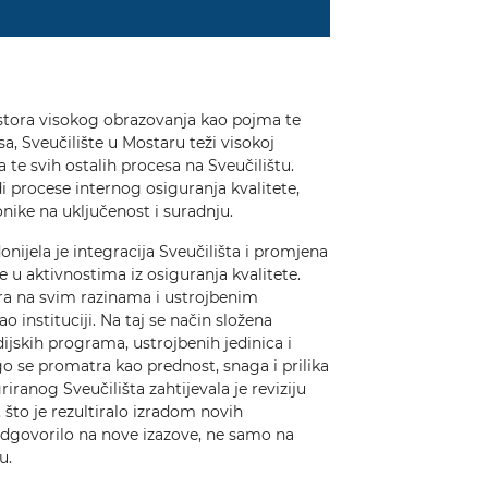
ostora visokog obrazovanja kao pojma te
a, Sveučilište u Mostaru teži visokoj
 te svih ostalih procesa na Sveučilištu.
di procese internog osiguranja kvalitete,
onike na uključenost i suradnju.
nijela je integracija Sveučilišta i promjena
e u aktivnostima iz osiguranja kvalitete.
ura na svim razinama i ustrojbenim
ao instituciji. Na taj se način složena
dijskih programa, ustrojbenih jedinica i
go se promatra kao prednost, snaga i prilika
iranog Sveučilišta zahtijevala je reviziju
 što je rezultiralo izradom novih
e odgovorilo na nove izazove, ne samo na
u.