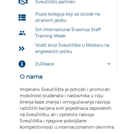
Sveučilišni partneri
Popis kolegija koji se izvode na
stranom jeziku
5th International Erasmus Staff
group
Training Week
Vodič kroz Sveučilište u Mostaru na
engleskom jeziku
keyboard_arrow_down
EUPeace
O nama
Imperativ Sveučilišta je poticati i promicati
mobilnost studenata i nastavnika u cilju
širenja baze znanja i omogućavanja razvoja
različitih karijera svih pojedinaca zaposlenih
na Sveučilištu, ali i općenito razvoja
Sveučilišta i njegove poboljšane
kompetitivnosti u internacionalnim okvirima.