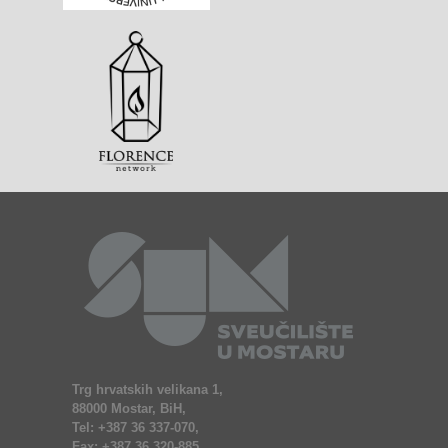
Trg hrvatskih velikana 1,
88000 Mostar, BiH,
Tel: +387 36 337-070,
Fax: +387 36 320-885