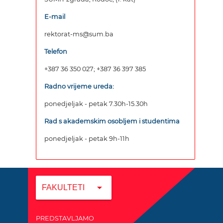
E-mail
rektorat-ms@sum.ba
Telefon
+387 36 350 027; +387 36 397 385
Radno vrijeme ureda:
ponedjeljak - petak 7.30h-15.30h
Rad s akademskim osobljem i studentima
ponedjeljak - petak 9h-11h
arrow_drop_down
FAKULTETI
PREDSTAVLJAMO