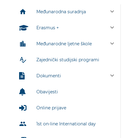
keyboard_arrow_down
home
Međunarodna suradnja
keyboard_arrow_down
Erasmus +
keyboard_arrow_down
location_city
Međunarodne ljetne škole
spellcheck
Zajednički studijski programi
keyboard_arrow_down
Dokumenti
Obavijesti
Online prijave
group
1st on-line International day