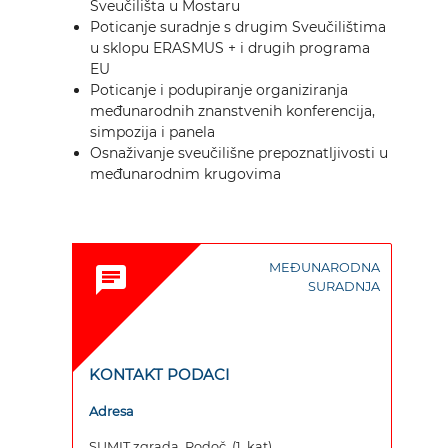
Sveučilišta u Mostaru
Poticanje suradnje s drugim Sveučilištima
u sklopu ERASMUS + i drugih programa
EU
Poticanje i podupiranje organiziranja
međunarodnih znanstvenih konferencija,
simpozija i panela
Osnaživanje sveučilišne prepoznatljivosti u
međunarodnim krugovima
MEĐUNARODNA
chat
SURADNJA
KONTAKT PODACI
Adresa
SUMIT zgrada, Rodoč, (1. kat)