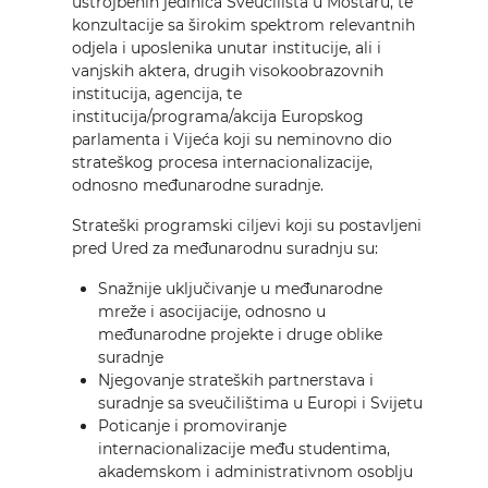
ustrojbenih jedinica Sveučilišta u Mostaru, te
konzultacije sa širokim spektrom relevantnih
odjela i uposlenika unutar institucije, ali i
vanjskih aktera, drugih visokoobrazovnih
institucija, agencija, te
institucija/programa/akcija Europskog
parlamenta i Vijeća koji su neminovno dio
strateškog procesa internacionalizacije,
odnosno međunarodne suradnje.
Strateški programski ciljevi koji su postavljeni
pred Ured za međunarodnu suradnju su:
Snažnije uključivanje u međunarodne
mreže i asocijacije, odnosno u
međunarodne projekte i druge oblike
suradnje
Njegovanje strateških partnerstava i
suradnje sa sveučilištima u Europi i Svijetu
Poticanje i promoviranje
internacionalizacije među studentima,
akademskom i administrativnom osoblju