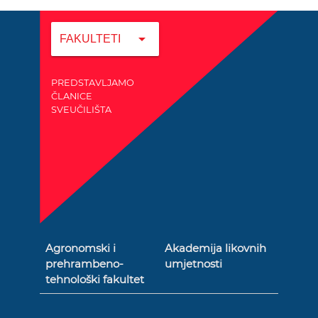
arrow_drop_down
FAKULTETI
PREDSTAVLJAMO
ČLANICE
SVEUČILIŠTA
Agronomski i
Akademija likovnih
prehrambeno-
umjetnosti
tehnološki fakultet