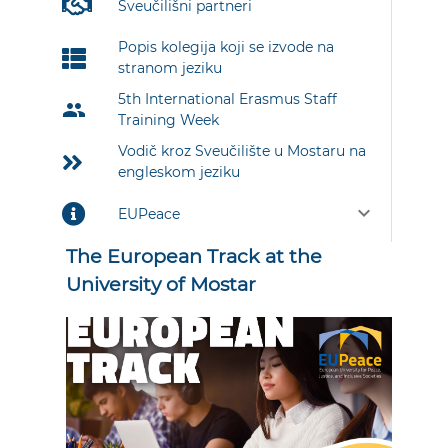
Sveučilišni partneri
Popis kolegija koji se izvode na
stranom jeziku
5th International Erasmus Staff
group
Training Week
Vodič kroz Sveučilište u Mostaru na
engleskom jeziku
keyboard_arrow_down
EUPeace
The European Track at the
University of Mostar