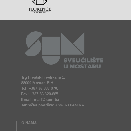
Trg hrvatskih velikana 1,
88000 Mostar, BiH,
Tel: +387 36 337-070,
Fax: +387 36 320-885
Email: mail@sum.ba
Tehnička podrška: +387 63 047-074
O NAMA