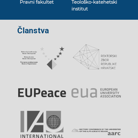
Pravni fakultet
Teološko-katehetski
institut
Članstva