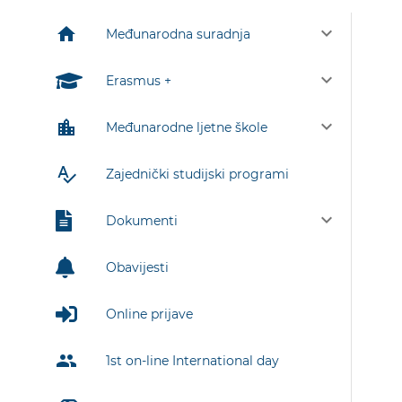
keyboard_arrow_down
home
Međunarodna suradnja
keyboard_arrow_down
Erasmus +
keyboard_arrow_down
location_city
Međunarodne ljetne škole
spellcheck
Zajednički studijski programi
keyboard_arrow_down
Dokumenti
Obavijesti
Online prijave
group
1st on-line International day