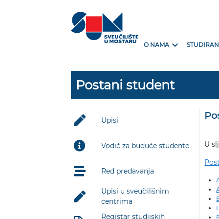
expand_more
O NAMA
STUDIRAN
Postani student
Po
Upisi
U s
Vodič za buduće studente
Post
Red predavanja
Upisi u sveučilišnim
centrima
Registar studijskih