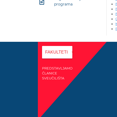
programa
arrow_drop_down
FAKULTETI
PREDSTAVLJAMO
ČLANICE
SVEUČILIŠTA