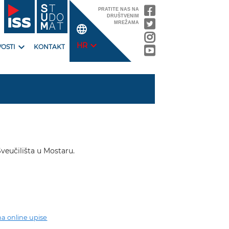
PRATITE NAS NA
DRUŠTVENIM
MREŽAMA
language
expand_more
expand_more
HR
OSTI
KONTAKT
veučilišta u Mostaru.
a online upise