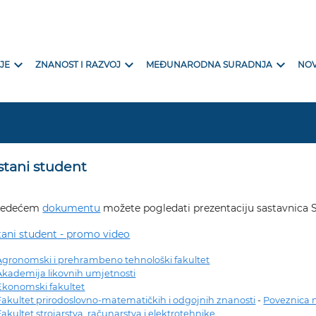
expand_more
expand_more
expand_more
JE
ZNANOST I RAZVOJ
MEĐUNARODNA SURADNJA
NOV
stani student
ljedećem
dokumentu
možete pogledati prezentaciju sastavnica S
ani student - promo video
Agronomski i prehrambeno tehnološki fakultet
Akademija likovnih umjetnosti
Ekonomski fakultet
Fakultet prirodoslovno-matematičkih i odgojnih znanosti
-
Poveznica n
Fakultet strojarstva, računarstva i elektrotehnike