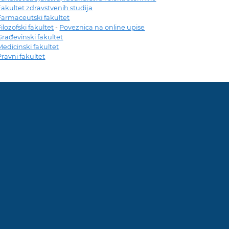
Fakultet zdravstvenih studija
Farmaceutski fakultet
Filozofski fakultet
-
Poveznica na online upise
Građevinski fakultet
Medicinski fakultet
Pravni fakultet