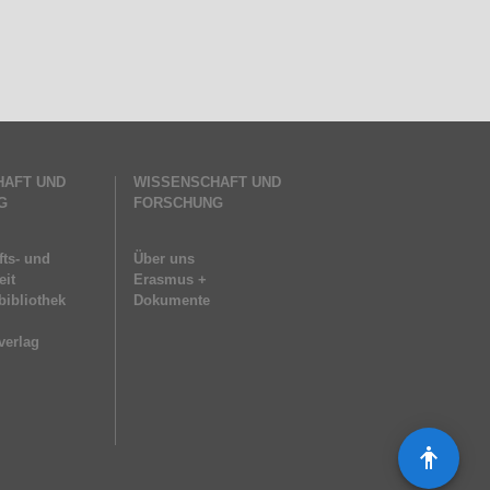
HAFT UND
WISSENSCHAFT UND
G
FORSCHUNG
ts- und
Über uns
eit
Erasmus +
bibliothek
Dokumente
verlag