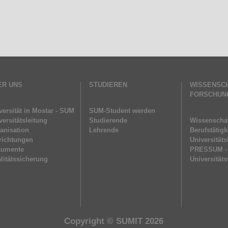
ER UNS
STUDIEREN
WISSENSC
FORSCHUN
versität in Mostar - SUM
SUM-Student werden
versitätsleitung
Studierende
Wissenschaf
anisation
Lehrende
Berufstätigk
richtungen
Universitäts
kumente
PRESSUM -
litätssicherung
Universitäts
Copyright ©
SUMIT
2026