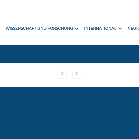
ore
expand_more
expand_more
WISSENSCHAFT UND FORSCHUNG
INTERNATIONAL
NEUI
chevron_left
chevron_right