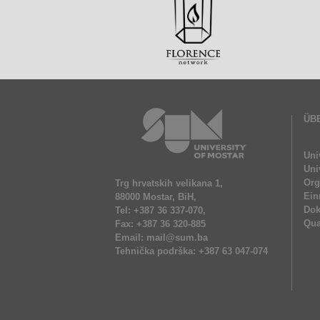
ÜB
Uni
Uni
Org
Trg hrvatskih velikana 1,
Ein
88000 Mostar, BiH,
Do
Tel: +387 36 337-070,
Qua
Fax: +387 36 320-885
Email: mail@sum.ba
Tehnička podrška: +387 63 047-074